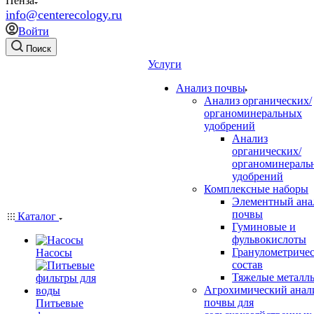
Пенза
info@centerecology.ru
Войти
Поиск
Услуги
Анализ почвы
Анализ органических/
органоминеральных
удобрений
Анализ
органических/
органоминераль
удобрений
Комплексные наборы
Элементный ана
почвы
Каталог
Гуминовые и
фульвокислоты
Гранулометриче
Насосы
состав
Тяжелые металл
Агрохимический анал
почвы для
Питьевые