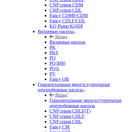
CNP серия CDM
CNP серия CDL
Fancy CDMF/CDM
Fancy CDLF/CDL
KQ Pump KQDP
Вихревые насосы
Назад
Вихревые насосы
PK
PKS
PQ
PQ3000
PQA
PV
Fancy QB
Горизонтальные многоступенчатые
центробежные насосы
Назад
Горизонтальные многоступенчатые
центробежные насосы
CNP серия CHLF(T)
CNP серия CHLF
CNP серия CHL
Fancy CM