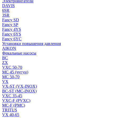
Электровигатели
DAVIS
6SR
3SR
Fancy SD
Fancy SP
Fancy 4YS
Fancy 6YS
Fancy 6YC
Установки повышения давления
AIKON
Фекальные насосы
BC
ZX
VXC 50-70
MC 45 (чугун)
MC 50-70
VX
VX-ST (VX-INOX)
BC-ST (MC-INOX)
VXC 35-45
VXC-F (PVXC)
MC-F (PMC)
TRITUS
VX 40-65