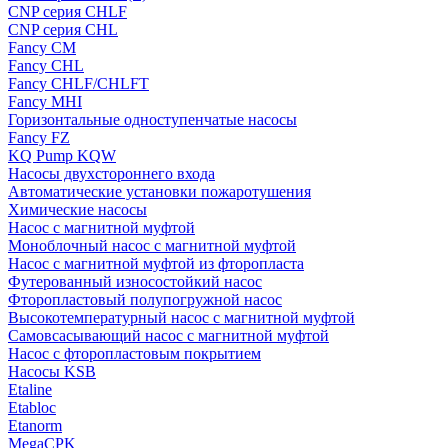
CNP серия CHLF
CNP серия CHL
Fancy CM
Fancy CHL
Fancy CHLF/CHLFT
Fancy MHI
Горизонтальные одноступенчатые насосы
Fancy FZ
KQ Pump KQW
Насосы двухстороннего входа
Автоматические установки пожаротушения
Химические насосы
Насос с магнитной муфтой
Моноблочный насос с магнитной муфтой
Насос с магнитной муфтой из фторопласта
Футерованный износостойкий насос
Фторопластовый полупогружной насос
Высокотемпературный насос с магнитной муфтой
Самовсасывающий насос с магнитной муфтой
Насос с фторопластовым покрытием
Насосы KSB
Etaline
Etabloc
Etanorm
MegaCPK