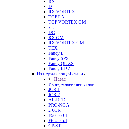
RX
D
RX VORTEX
TOP LA
TOP VORTEX GM
ZD
DC
RX GM
RX VORTEX GM
TEX
Fancy L
Fancy SPS
Fancy QDXS
Fancy KBZ
Из нержавеющей стали
Назад
Из нержавеющей стали
JCR 1
JCR 2
AL-RED
PRO-NGA
2-6CR
F50-160-I
F65-125-I
CP-ST