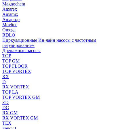
Magnochem
Amarex
Amamix
Amaprop
Movitec
Omega
RDLO
Циркуляционные Ин-лайн насосы с частотным
регулированием
Дренажные насосы
TOP
TOP GM
TOP FLOOR
TOP VORTEX
RX
D
RX VORTEX
TOP LA
TOP VORTEX GM
ZD
DC
RX GM
RX VORTEX GM
TEX
Fancy L