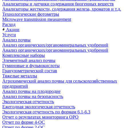
Анализаторы и датчики содержания биогенных веществ
Анализаторы жесткости, содержания железа, хроматов и т.д.
Технологические фотометры
Microwave transmission measurement
Расход
Акции
Услуги
Анализ почвы
Анализ органических/органоминеральных удобрений
Анализ органических/органоминеральных удобрений
Комплексные наборы
Элементный анализ почвы
Гуминовые и фульвокислоты
Гранулометрический состав
Тяжелые металлы
Агрохимический анализ почвы для сельскохозяйственных
предприятий
Анализ почвы на плодородие
Анализ почвы на безопасность
Экологическая отчетность
Ежегодная экологическая отчетность
Экологическая отчетность по формам 6.1-6.3
Отчет о результатах мониторинга ОРО
Отчет по форме 4-ОС
Отчет по форме 2-ОС