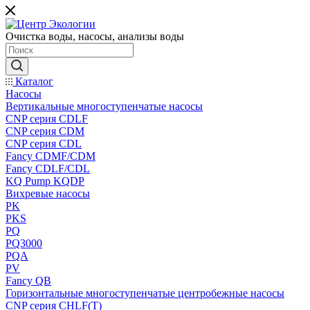
Очистка воды, насосы, анализы воды
Каталог
Насосы
Вертикальные многоступенчатые насосы
CNP серия CDLF
CNP серия CDM
CNP серия CDL
Fancy CDMF/CDM
Fancy CDLF/CDL
KQ Pump KQDP
Вихревые насосы
PK
PKS
PQ
PQ3000
PQA
PV
Fancy QB
Горизонтальные многоступенчатые центробежные насосы
CNP серия CHLF(T)