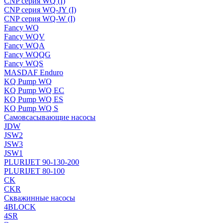
CNP серия WQ (I)
CNP серия WQ-JY (I)
CNP серия WQ-W (I)
Fancy WQ
Fancy WQV
Fancy WQA
Fancy WQQG
Fancy WQS
MASDAF Enduro
KQ Pump WQ
KQ Pump WQ EC
KQ Pump WQ ES
KQ Pump WQ S
Самовсасывающие насосы
JDW
JSW2
JSW3
JSW1
PLURIJET 90-130-200
PLURIJET 80-100
CK
CKR
Скважинные насосы
4BLOCK
4SR