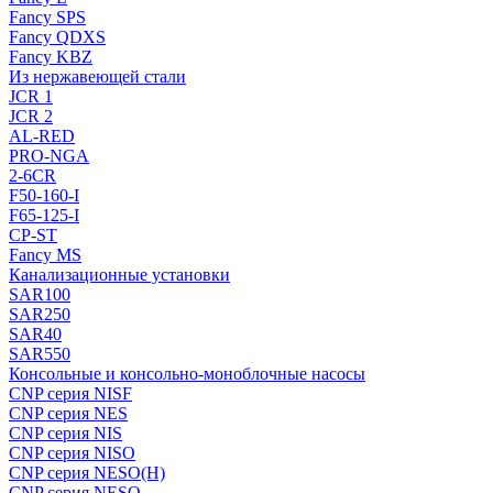
Fancy SPS
Fancy QDXS
Fancy KBZ
Из нержавеющей стали
JCR 1
JCR 2
AL-RED
PRO-NGA
2-6CR
F50-160-I
F65-125-I
CP-ST
Fancy MS
Канализационные установки
SAR100
SAR250
SAR40
SAR550
Консольные и консольно-моноблочные насосы
CNP серия NISF
CNP серия NES
CNP серия NIS
CNP серия NISO
CNP серия NESO(H)
CNP серия NESO