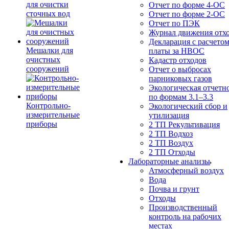
для очистки
Отчет по форме 4-ОС
сточных вод
Отчет по форме 2-ОС
Отчет по ПЭК
Журнал движения отх
Декларация с расчето
Мешалки для
платы за НВОС
очистных
Кадастр отходов
сооружений
Отчет о выбросах
парниковых газов
Экологическая отчетн
по формам 3.1–3.3
Контрольно-
Экологический сбор и
измерительные
утилизация
приборы
2 ТП Рекультивация
2 ТП Водхоз
2 ТП Воздух
2 ТП Отходы
Лабораторные анализы
Атмосферный воздух
Вода
Почва и грунт
Отходы
Производственный
контроль на рабочих
местах