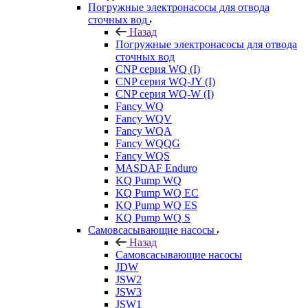
Погружные электронасосы для отвода
сточных вод
Назад
Погружные электронасосы для отвода
сточных вод
CNP серия WQ (I)
CNP серия WQ-JY (I)
CNP серия WQ-W (I)
Fancy WQ
Fancy WQV
Fancy WQA
Fancy WQQG
Fancy WQS
MASDAF Enduro
KQ Pump WQ
KQ Pump WQ EC
KQ Pump WQ ES
KQ Pump WQ S
Самовсасывающие насосы
Назад
Самовсасывающие насосы
JDW
JSW2
JSW3
JSW1