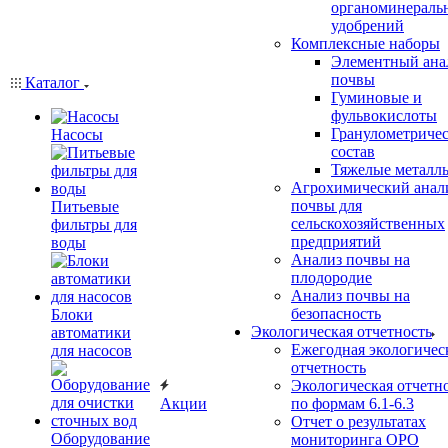
органоминераль
удобрений
Комплексные наборы
Элементный ана
почвы
Каталог
Гуминовые и
фульвокислоты
Гранулометриче
Насосы
состав
Тяжелые металл
Агрохимический анал
почвы для
Питьевые
сельскохозяйственных
фильтры для
предприятий
воды
Анализ почвы на
плодородие
Анализ почвы на
безопасность
Блоки
Экологическая отчетность
автоматики
Ежегодная экологичес
для насосов
отчетность
Экологическая отчетн
Акции
по формам 6.1-6.3
Отчет о результатах
Оборудование
мониторинга ОРО