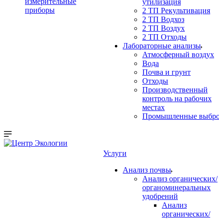
измерительные
утилизация
приборы
2 ТП Рекультивация
2 ТП Водхоз
2 ТП Воздух
2 ТП Отходы
Лабораторные анализы
Атмосферный воздух
Вода
Почва и грунт
Отходы
Производственный
контроль на рабочих
местах
Промышленные выбр
Услуги
Анализ почвы
Анализ органических/
органоминеральных
удобрений
Анализ
органических/