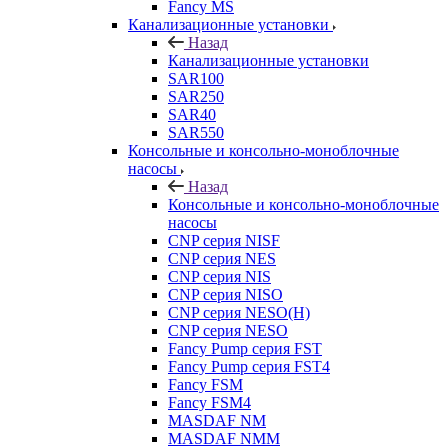
Fancy MS
Канализационные установки
Назад
Канализационные установки
SAR100
SAR250
SAR40
SAR550
Консольные и консольно-моноблочные
насосы
Назад
Консольные и консольно-моноблочные
насосы
CNP серия NISF
CNP серия NES
CNP серия NIS
CNP серия NISO
CNP серия NESO(H)
CNP серия NESO
Fancy Pump серия FST
Fancy Pump серия FST4
Fancy FSM
Fancy FSM4
MASDAF NM
MASDAF NMM