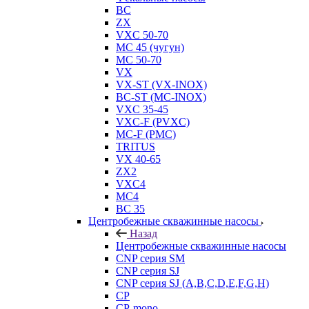
BC
ZX
VXC 50-70
MC 45 (чугун)
MC 50-70
VX
VX-ST (VX-INOX)
BC-ST (MC-INOX)
VXC 35-45
VXC-F (PVXC)
MC-F (PMC)
TRITUS
VX 40-65
ZX2
VXC4
MC4
BC 35
Центробежные скважинные насосы
Назад
Центробежные скважинные насосы
CNP серия SM
CNP серия SJ
CNP серия SJ (A,B,C,D,E,F,G,H)
CP
CP-mono