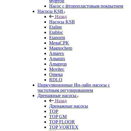
муфтой
Насос с фторопластовым покрытием
Насосы KSB
Назад
Насосы KSB
Etaline
Etabloc
Etanorm
MegaCPK
Magnochem
Amarex
Amamix
Amaprop
Movitec
Omega
RDLO
Циркуляционные Ин-лайн насосы с
частотным регулированием
Дренажные насосы
Назад
Дренажные насосы
TOP
TOP GM
TOP FLOOR
TOP VORTEX