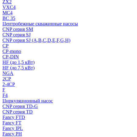
ZX2
VXC4
MC4
BC 35
Центробежные скважинные насосы
CNP серия SM
CNP серия SJ
CNP серия SJ (A,B,C,D,E,F,G,H)
CP
CP-mono
CP-DIN
HF (до 1,5 кВт)
HF (до 7,5 кВт)
NGA
2CP
2-4CP
F
F4
Циркуляционный насос
CNP серия TD-G
CNP серия TD
Fancy FTD
Fancy FT
Fancy IPL
Fancy PH