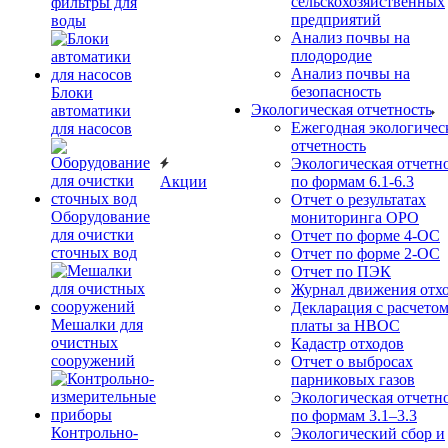
сельскохозяйственных
фильтры для
предприятий
воды
Анализ почвы на
плодородие
Анализ почвы на
безопасность
Блоки
Экологическая отчетность
автоматики
Ежегодная экологичес
для насосов
отчетность
Экологическая отчетн
Акции
по формам 6.1-6.3
Отчет о результатах
Оборудование
мониторинга ОРО
для очистки
Отчет по форме 4-ОС
сточных вод
Отчет по форме 2-ОС
Отчет по ПЭК
Журнал движения отх
Декларация с расчето
Мешалки для
платы за НВОС
очистных
Кадастр отходов
сооружений
Отчет о выбросах
парниковых газов
Экологическая отчетн
по формам 3.1–3.3
Контрольно-
Экологический сбор и