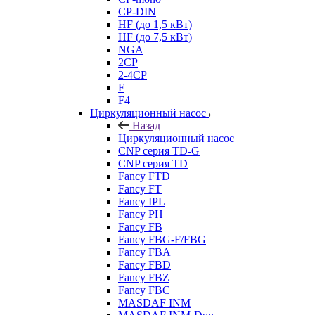
CP-DIN
HF (до 1,5 кВт)
HF (до 7,5 кВт)
NGA
2CP
2-4CP
F
F4
Циркуляционный насос
Назад
Циркуляционный насос
CNP серия TD-G
CNP серия TD
Fancy FTD
Fancy FT
Fancy IPL
Fancy PH
Fancy FB
Fancy FBG-F/FBG
Fancy FBA
Fancy FBD
Fancy FBZ
Fancy FBC
MASDAF INM