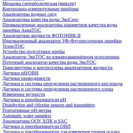
Мешалка гиперболическая (миксер)
Контрольно-измерительные приборы
Анализаторы водных сред
Анализаторы качества воды ЭкоСенс
Промышленные анализаторы параметров качества воды
линейки АкваТОС
Анализаторы жидкости ФОТОНИК-II
Инновационный анализатор УФ-Флуоресценции линейки
ТехноТОС
Устройство подготовки пробы
Анализатор ЭкоТОС во взрывозащищённом исполнении
Поточный анализатор качества воды ЭкоТОС
Трансмиттеры и контроллеры анализаторов жидкости
Датчики рН/ОВН
Датчики проводимости
Датчики и системы определения растворенного кислорода
Датчики и системы определения растворенного хлора
Измерение мутности
Датчики и преобразователи pH
Disinfection and chlorine sensors and transmitters
Портативные pH-метры
Automatic water samplers
Анализаторы ООУ, ХПК и SAC
Датчики и преобразователи ОВП
Датчики и преобразователи для измерения уровня осадка