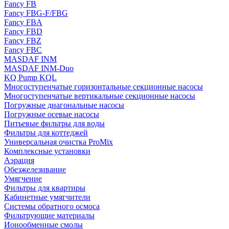
Fancy FB
Fancy FBG-F/FBG
Fancy FBA
Fancy FBD
Fancy FBZ
Fancy FBC
MASDAF INM
MASDAF INM-Duo
KQ Pump KQL
Многоступенчатые горизонтальные секционные насосы
Многоступенчатые вертикальные секционные насосы
Погружные диагональные насосы
Погружные осевые насосы
Питьевые фильтры для воды
Фильтры для коттеджей
Универсальная очистка ProMix
Комплексные установки
Аэрация
Обезжелезивание
Умягчение
Фильтры для квартиры
Кабинетные умягчители
Системы обратного осмоса
Фильтрующие материалы
Ионообменные смолы