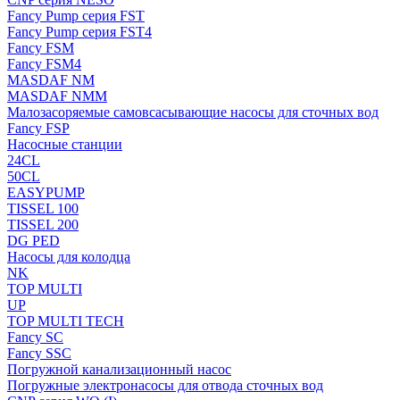
Fancy Pump серия FST
Fancy Pump серия FST4
Fancy FSM
Fancy FSM4
MASDAF NM
MASDAF NMM
Малозасоряемые самовсасывающие насосы для сточных вод
Fancy FSP
Насосные станции
24CL
50CL
EASYPUMP
TISSEL 100
TISSEL 200
DG PED
Насосы для колодца
NK
TOP MULTI
UP
TOP MULTI TECH
Fancy SC
Fancy SSC
Погружной канализационный насос
Погружные электронасосы для отвода сточных вод