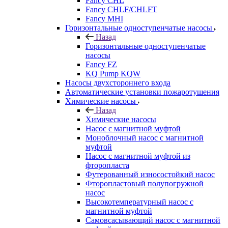
Fancy CHL
Fancy CHLF/CHLFT
Fancy MHI
Горизонтальные одноступенчатые насосы
Назад
Горизонтальные одноступенчатые
насосы
Fancy FZ
KQ Pump KQW
Насосы двухстороннего входа
Автоматические установки пожаротушения
Химические насосы
Назад
Химические насосы
Насос с магнитной муфтой
Моноблочный насос с магнитной
муфтой
Насос с магнитной муфтой из
фторопласта
Футерованный износостойкий насос
Фторопластовый полупогружной
насос
Высокотемпературный насос с
магнитной муфтой
Самовсасывающий насос с магнитной